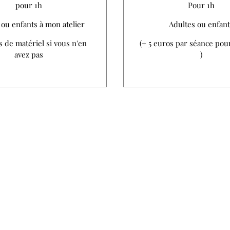
pour 1h
Pour 1h
 ou enfants à mon atelier
Adultes ou enfant
s de matériel si vous n'en
(+ 5 euros par séance pou
avez pas
)
A. Brunello
annebrunello@yahoo.fr
06 31 53 57 38