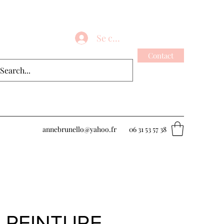
Se connecter
Contact
annebrunello@yahoo.fr
06 31 53 57 38
T PEINTURE