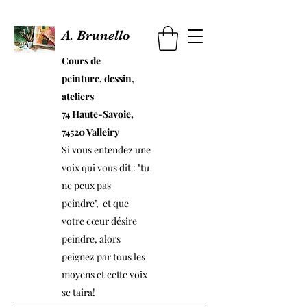
A. Brunello
Cours de
peinture,
dessin,
ateliers
74 Haute-Savoie,
74520 Valleiry
Si vous entendez une
voix qui vous dit : "tu
ne peux pas
peindre", et que
votre cœur désire
peindre, alors
peignez par tous les
moyens et cette voix
se taira!