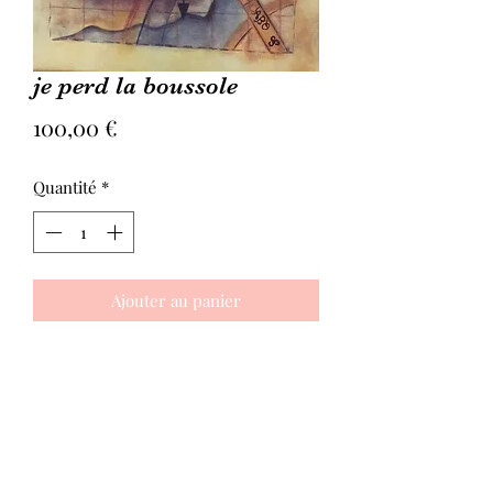
je perd la boussole
Prix
100,00 €
Quantité
*
Ajouter au panier
Peinture acrylique sur toile
grandeur : 30X40 cm